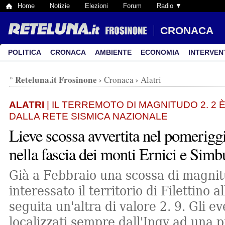
Home
Notizie
Elezioni
Forum
Radio ▼
CRONACA
POLITICA
CRONACA
AMBIENTE
ECONOMIA
INTERVEN
Reteluna.it Frosinone
›
›
Cronaca
Alatri
ALATRI
| IL TERREMOTO DI MAGNITUDO 2. 2 
DALLA RETE SISMICA NAZIONALE
Lieve scossa avvertita nel pomeriggi
nella fascia dei monti Ernici e Simb
Già a Febbraio una scossa di magnit
interessato il territorio di Filettino 
seguita un'altra di valore 2. 9. Gli ev
localizzati sempre dall'Ingv ad una p