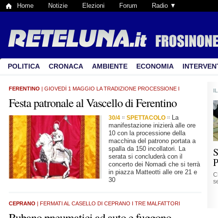
Home
Notizie
Elezioni
Forum
Radio ▼
POLITICA
CRONACA
AMBIENTE
ECONOMIA
INTERVEN
FERENTINO
| GIOVEDÌ 1 MAGGIO LA TRADIZIONE PROCESSIONE I
I
Festa patronale al Vascello di Ferentino
La
30/4
SPETTACOLO
manifestazione inizierà alle ore
10 con la processione della
macchina del patrono portata a
spalla da 150 incollatori. La
S
serata si concluderà con il
P
concerto dei Nomadi che si terrà
in piazza Matteotti alle ore 21 e
C
30
se
CEPRANO
| FERMATI AL CASELLO DI CEPRANO I TRE MALFATTORI
Rubano pneumatici ad auto e fuggono