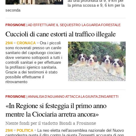
ad una profondità di 9, 9 km per
la prima scossa e 9, 6 km per la
seconda
FROSINONE
| AD EFFETTUARE IL SEQUESTRO LA GUARDA FORESTALE
Cuccioli di cane estorti al traffico illegale
Ora i piccoli
29/4
CRONACA
sono ricoverati presso un canile
sanitario del capoluogo ciociaro
dove verranno sottoposti a tutti i
controlli sanitari e per effettuare
la profilassi igienico sanitaria.
Grazie a dei testimoni è stato
possibile effettuarne il
ritrovamento
FROSINONE
| ANNALISA D'AGUANNO ATTACCA LA GIUNTA ZINGARETTI
«In Regione si festeggia il primo anno
mentre la Ciociaria arretra ancora»
Niente fondi per il viadotto Biondi a Frosinone
La neo eletta nell'assemblea nazionale del Nuovo
29/4
POLITICA
centrodestra punta il dito contro la giunta Zingaretti accusata di non