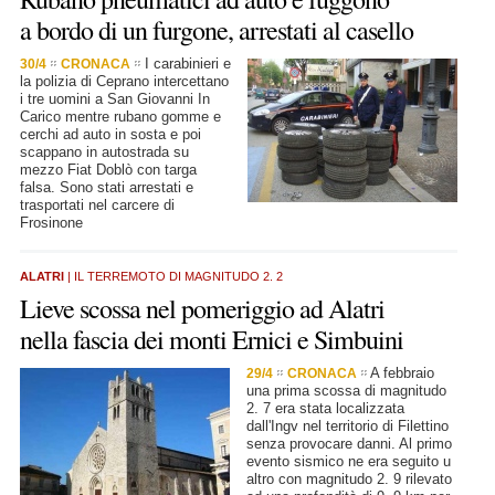
a bordo di un furgone, arrestati al casello
I carabinieri e
30/4
CRONACA
la polizia di Ceprano intercettano
i tre uomini a San Giovanni In
Carico mentre rubano gomme e
cerchi ad auto in sosta e poi
scappano in autostrada su
mezzo Fiat Doblò con targa
falsa. Sono stati arrestati e
trasportati nel carcere di
Frosinone
ALATRI
| IL TERREMOTO DI MAGNITUDO 2. 2
Lieve scossa nel pomeriggio ad Alatri
nella fascia dei monti Ernici e Simbuini
A febbraio
29/4
CRONACA
una prima scossa di magnitudo
2. 7 era stata localizzata
dall'Ingv nel territorio di Filettino
senza provocare danni. Al primo
evento sismico ne era seguito u
altro con magnitudo 2. 9 rilevato